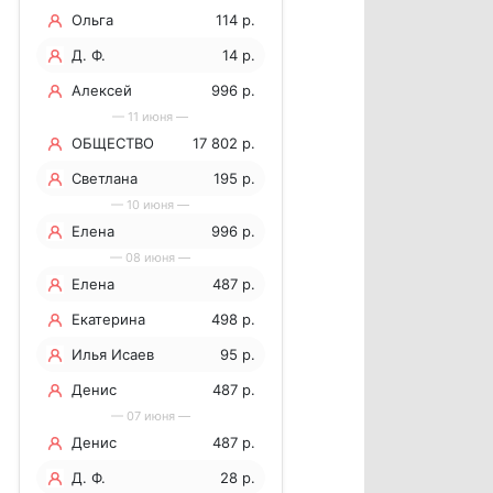
Ольга
114 р.
Д. Ф.
14 р.
Алексей
996 р.
— 11 июня —
ОБЩЕСТВО
17 802 р.
С
Светлана
195 р.
— 10 июня —
ОГРАНИЧЕННОЙ
Лобанова
Елена
996 р.
ОТВЕТСТВЕННОСТЬЮ
— 08 июня —
"МЕДИАП
Елена
487 р.
Боровских
Екатерина
498 р.
Илья Исаев
95 р.
Денис
487 р.
— 07 июня —
Патрушев
Денис
487 р.
Патрушев
Д. Ф.
28 р.