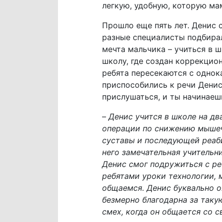
легкую, удобную, которую ма
Прошло еще пять лет. Денис 
разные специалисты подбира
мечта мальчика – учиться в 
школу, где создан коррекцио
ребята пересекаются с однок
приспособились к речи Дениса
прислушаться, и ты начинаешь
–
Денис учится в школе на дв
операции по снижению мышеч
суставы и последующей реаби
него замечательная учительни
Денис смог подружиться с ре
ребятами уроки технологии, 
общаемся. Денис буквально ож
безмерно благодарна за таку
смех, когда он общается со 