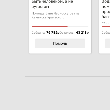
Быть человеком, а не
Вода
аутистом
пом
про
Помощь Ване Черноскутову из
бас
Каменска-Уральского
Сбор
маль
76 782p
43 218p
Собрано:
Осталось:
Собр
Помочь