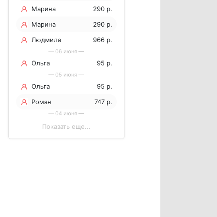
Марина
290 р.
Марина
290 р.
Людмила
966 р.
— 06 июня —
Ольга
95 р.
— 05 июня —
Ольга
95 р.
Роман
747 р.
— 04 июня —
Показать еще...