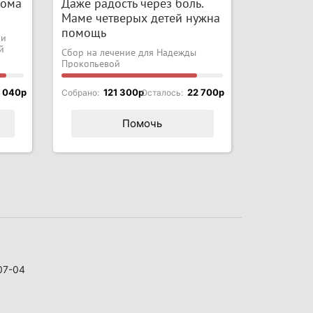
дома
Даже радость через боль.
Маме четверых детей нужна
помощь
ки
й
Сбор на лечение для Надежды
Прокопьевой
 040p
121 300p
22 700p
Собрано:
Осталось:
Помочь
07-04