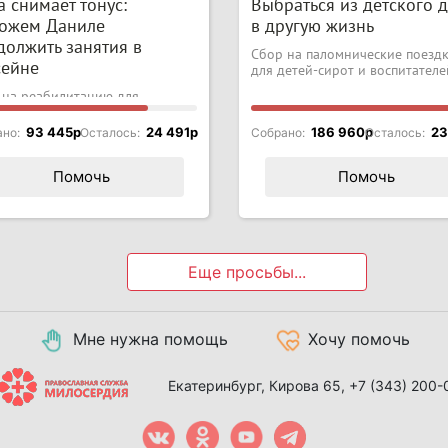
 снимает тонус:
Выбраться из детского 
ожем Даниле
в другую жизнь
должить занятия в
Сбор на паломнические поезд
сейне
для детей-сирот и воспитателе
 на реабилитацию для
чика с ДЦП
93 445p
24 491p
186 960p
23
ано:
Осталось:
Собрано:
Осталось:
Помочь
Помочь
Еще просьбы...
Мне нужна помощь
Хочу помочь
Екатеринбург, Кирова 65,
+7 (343) 200-