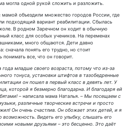
ма могла одной рукой сложить и разложить.
с мамой объездили множество городов России, где
ли подходящий вариант реабилитации. Сбылась
школе. В родном Заречном он ходит в обычную
нный класс для особых учеников. На переменах
ашниками, много общаются. Дети давно
: сначала понять его трудно, но стоит
 понимать все, что он говорит.
а года младше своего возраста, потому что из-за
ного тонуса, установки штифтов в тазобедренные
литации он пошел в первый класс в девять лет. У
ца, которой я безмерно благодарна. И благодаря ей
бятами!
– написала мама Наталья. –
Мы посещаем с
музыки, различные творческие встречи и просто
ил! Он очень счастлив. Он обожает этих детей, и я
ю возможность. Видеть его улыбку, слышать его
своими новыми друзьями – это бесценно. Это даёт