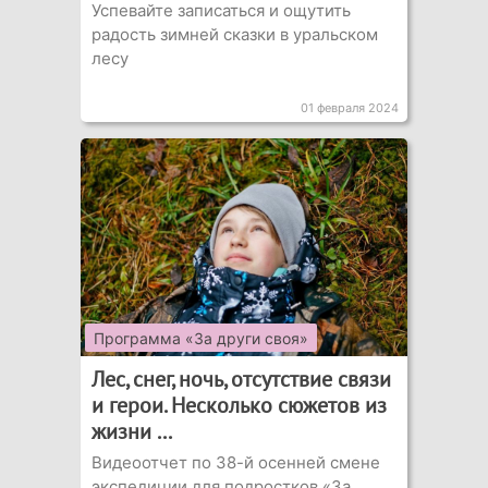
Успевайте записаться и ощутить
радость зимней сказки в уральском
лесу
01 февраля 2024
Программа «За други своя»
Лес, снег, ночь, отсутствие связи
и герои. Несколько сюжетов из
жизни ...
Видеоотчет по 38-й осенней смене
экспедиции для подростков «За