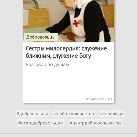
Добровольцы
Сестры милосердия: служение
ближним, служение Богу
Разговор по душам
05 августа 2011
#добровольцы
#добровольчество
#своилюди
#статьдобровольцем
#центрдобровольчества