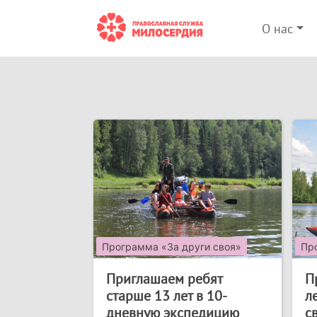
О нас
Программа «За други своя»
Пр
Приглашаем ребят
П
старше 13 лет в 10-
л
дневную экспедицию
с