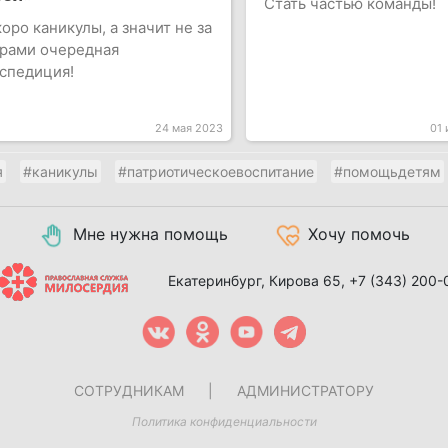
Стать частью команды!
оро каникулы, а значит не за
рами очередная
спедиция!
24 мая 2023
01
я
#каникулы
#патриотическоевоспитание
#помощьдетям
Мне нужна помощь
Хочу помочь
Екатеринбург, Кирова 65,
+7 (343) 200-
СОТРУДНИКАМ
|
АДМИНИСТРАТОРУ
Политика конфиденциальности