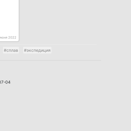
 июня 2022
#сплав
#экспедиция
07-04