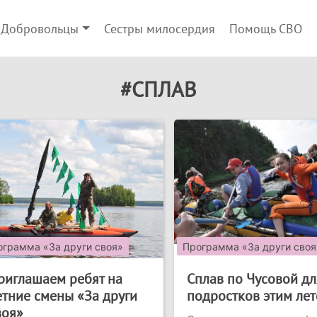
Добровольцы
Сестры милосердия
Помощь СВО
#СПЛАВ
ограмма «За други своя»
Программа «За други своя
риглашаем ребят на
Сплав по Чусовой дл
етние смены «За други
подростков этим ле
воя»