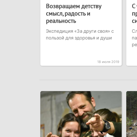
Возвращаем детству
С
смысл, радость и
п
реальность
с
Экспедиция «За други своя» с
С
пользой для здоровья и души
па
ре
18 июля 2019