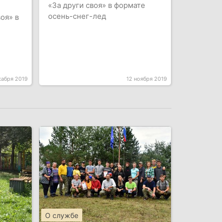
«За други своя» в формате
осень-снег-лед
оя» в
кабря 2019
12 ноября 2019
О службе