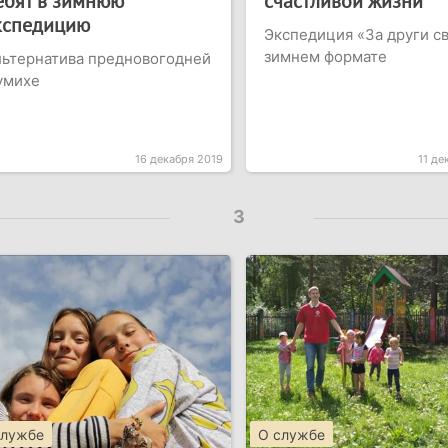
ебят в зимнюю
счастливой жизни
кспедицию
Экспедиция «За други св
зимнем формате
ьтернатива предновогодней
умихе
16 декабря 2019
11 де
3
службе
О службе