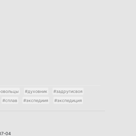
ровольцы
#духовник
#задругисвоя
#сплав
#экспедиия
#экспедиция
07-04