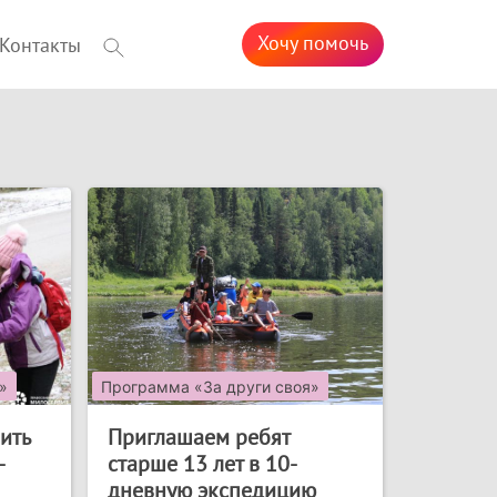
Хочу помочь
Контакты
»
Программа «За други своя»
ить
Приглашаем ребят
-
старше 13 лет в 10-
дневную экспедицию