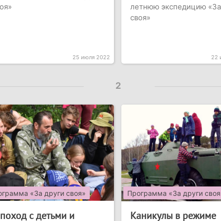
оя»
летнюю экспедицию «За
своя»
25 июля 2022
22 
2
ограмма «За други своя»
Программа «За други своя
 поход с детьми и
Каникулы в режиме