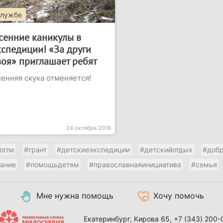
службе
сенние каникулы в
кспедиции! «За други
воя» приглашает ребят
енняя скука отменяется!
24 октября 2018
огли
#грант
#детскиеэкспедиции
#детскийотдых
#доб
тание
#помощьдетям
#православнаяинициатива
#семья
Мне нужна помощь
Хочу помочь
Екатеринбург, Кирова 65,
+7 (343) 200-