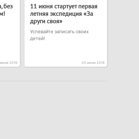
, без
11 июня стартует первая
м!
летняя экспедиция «За
други своя»
Успевайте записать своих
детей!
 июня 2019
03 июня 2019