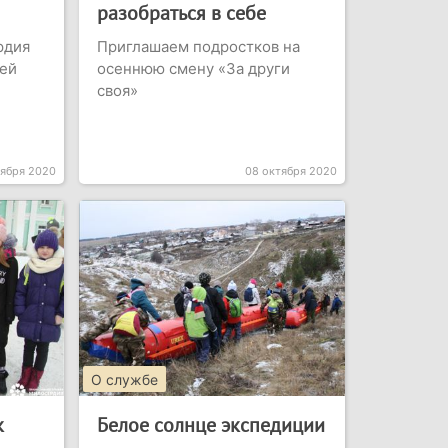
разобраться в себе
рдия
Приглашаем подростков на
тей
осеннюю смену «За други
своя»
оября 2020
08 октября 2020
О службе
к
Белое солнце экспедиции