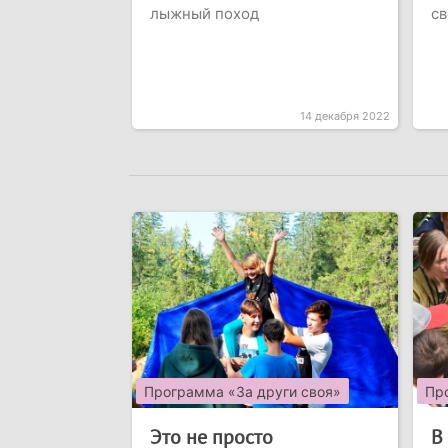
лыжный поход
св
14 декабря 2022
Программа «За други своя»
Пр
Это не просто
В