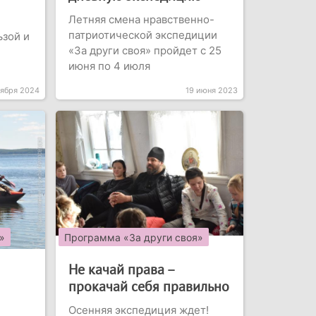
Летняя смена нравственно-
патриотической экспедиции
ьзой и
«За други своя» пройдет с 25
июня по 4 июля
тября 2024
19 июня 2023
»
Программа «За други своя»
Не качай права –
прокачай себя правильно
Осенняя экспедиция ждет!