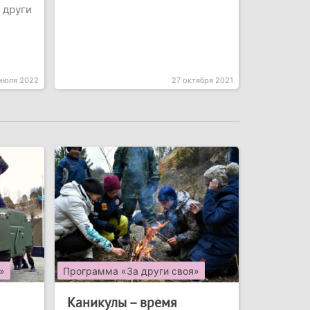
 други
июля 2022
27 октября 2021
»
Программа «За други своя»
Каникулы – время