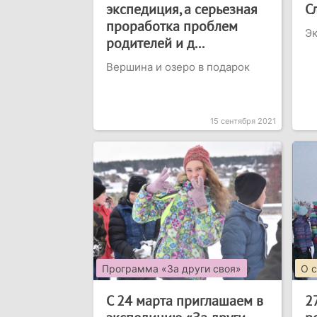
экспедиция, а серьезная
С
проработка проблем
Эк
родителей и д...
Вершина и озеро в подарок
15 сентября 2021
Программа «За други своя»
О 
С 24 марта приглашаем в
2