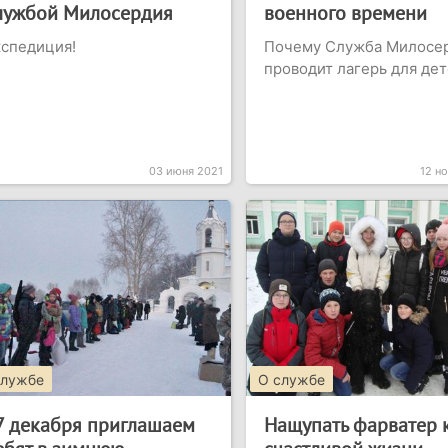
лужбой Милосердия
военного времени
спедиция!
Почему Служба Милосе
проводит лагерь для де
03 июня 2021
12 н
службе
О службе
7 декабря приглашаем
Нащупать фарватер 