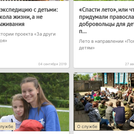
 экспедицию с детьми:
«Спасти лето», или ч
кола жизни, а не
придумали правосл
ыживания
добровольцы для дет
п...
тории проекта «За други
оя»
Лето в направлении «П
детям»
04 сентября 2019
27 ав
службе
О службе