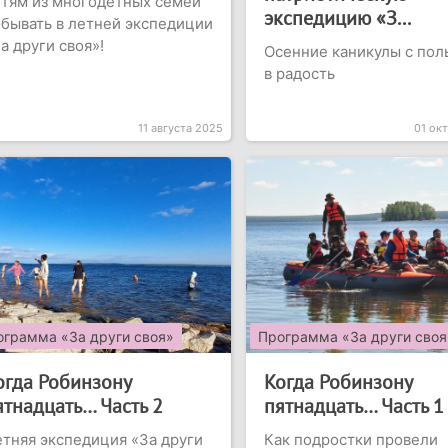
тям из многодетных семей
экспедицию «З...
бывать в летней экспедиции
а други своя»!
Осенние каникулы с пол
в радость
11 августа 2025
01 ок
ограмма «За други своя»
Программа «За други своя
огда Робинзону
Когда Робинзону
ятнадцать… Часть 2
пятнадцать… Часть 1
тняя экспедиция «За други
Как подростки провели