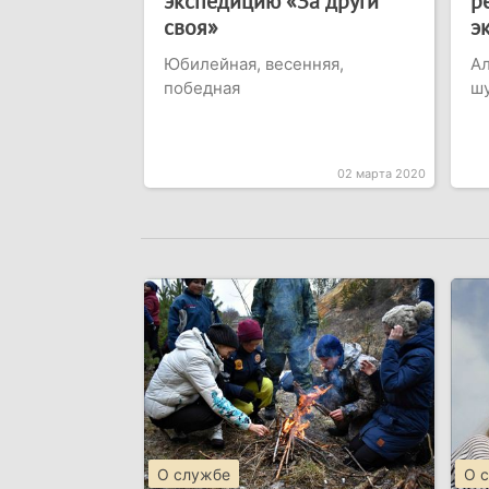
экспедицию «За други
р
своя»
э
Юбилейная, весенняя,
Ал
победная
ш
02 марта 2020
О службе
О 