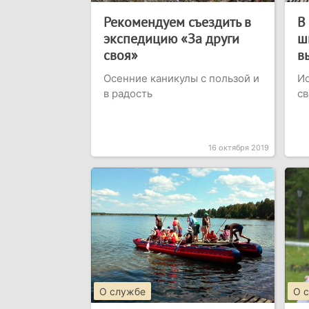
Рекомендуем съездить в
В
экспедицию «За други
ш
своя»
в
Осенние каникулы с пользой и
Ис
в радость
св
16 октября 2019
О службе
О 