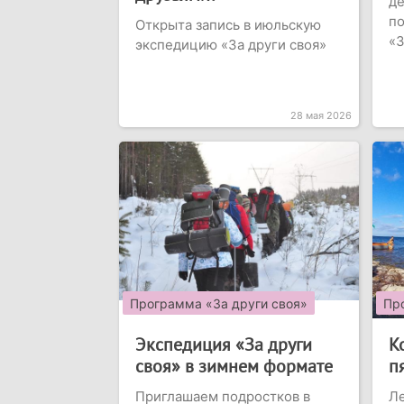
де
по
Открыта запись в июльскую
«З
экспедицию «За други своя»
28 мая 2026
Программа «За други своя»
Пр
Экспедиция «За други
К
своя» в зимнем формате
п
Приглашаем подростков в
Ле