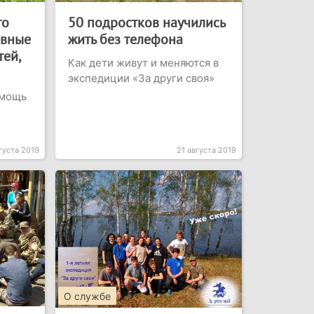
то
50 подростков научились
авные
жить без телефона
ей,
Как дети живут и меняются в
экспедиции «За други своя»
омощь
густа 2019
21 августа 2019
О службе