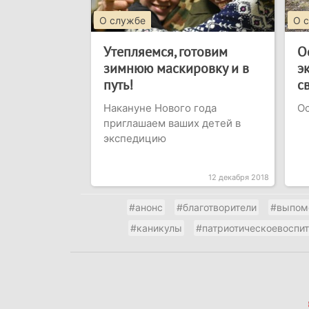
О службе
О 
Утепляемся, готовим
О
зимнюю маскировку и в
э
путь!
с
Накануне Нового года
Ос
приглашаем ваших детей в
экспедицию
12 декабря 2018
#анонс
#благотворители
#выпом
#каникулы
#патриотическоевоспи