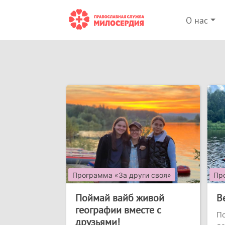
О нас
Программа «За други своя»
Пр
Поймай вайб живой
В
географии вместе с
П
друзьями!