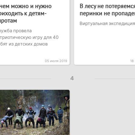
 чем можно и нужно
В лесу не потеряемся
риходить к детям-
перинки не пропаде
иротам
Виртуальная экспедиция
лужба провела
триотическую игру для 40
бят из детских домов
05 июля 2019
18
4