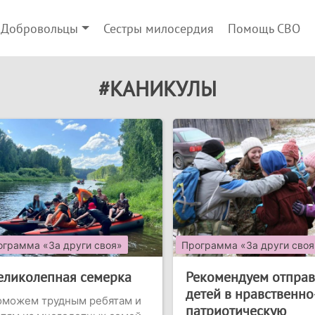
Добровольцы
Сестры милосердия
Помощь СВО
#КАНИКУЛЫ
ограмма «За други своя»
Программа «За други своя
еликолепная семерка
Рекомендуем отправ
детей в нравственно
оможем трудным ребятам и
патриотическую