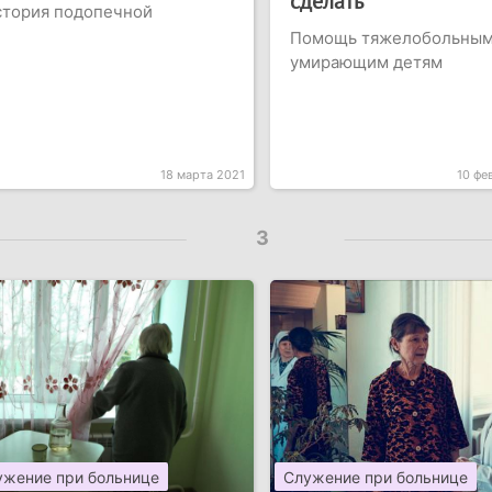
сделать
стория подопечной
Помощь тяжелобольным
умирающим детям
18 марта 2021
10 фе
3
ужение при больнице
Служение при больнице