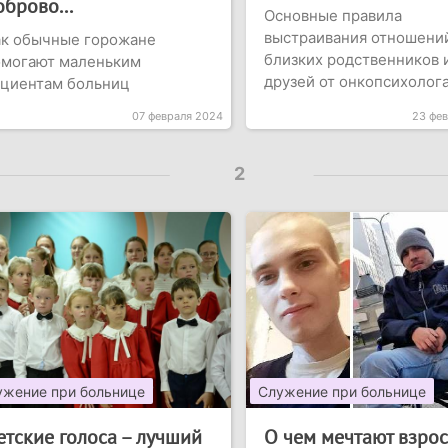
оброво...
Основные правила
выстраивания отношени
ак обычные горожане
близких родственников 
омогают маленьким
друзей от онкопсихолог
ациентам больниц
07 февраля 2024
23 фе
2
ужение при больнице
Служение при больнице
етские голоса – лучший
О чем мечтают взро