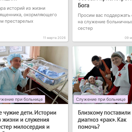
Бога
ра историй из жизни
вященника, окормляющего
Просим вас поддержать 
ом престарелых
на служение больничны
сестер
11 марта 2026
09 м
ужение при больнице
Служение при больнице
е чужие дети. Истории
Близкому поставили
з жизни и служения
диагноз «рак». Как
естер милосердия и
помочь?