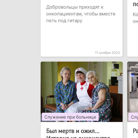
п
Добровольцы приходят к
онкопациентам, чтобы вместе
Ко
петь под гитару
о
11 ноября 2022
Служение при больнице
Сл
Был мертв и ожил…
Р