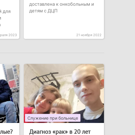
доставлена к онкобольным и
детям с ДЦП
й для
и
а
враля 2023
21 ноября 2022
Служение при больнице
слые?
Диагноз «рак» в 20 лет