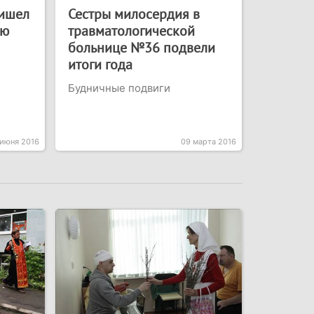
ришел
Сестры милосердия в
ую
травматологической
больнице №36 подвели
итоги года
Будничные подвиги
 июня 2016
09 марта 2016