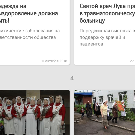
адежда на
Святой врач Лука п
ыздоровление должна
в травматологическ
ыть!
больницу
ихические заболевания на
Передвижная выставка в
ветственности общества
поддержку врачей и
пациентов
11 октября 2018
27
4