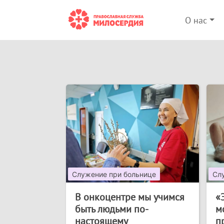
О нас
Служение при больнице
Сл
В онкоцентре мы учимся
«
быть людьми по-
м
настоящему
п