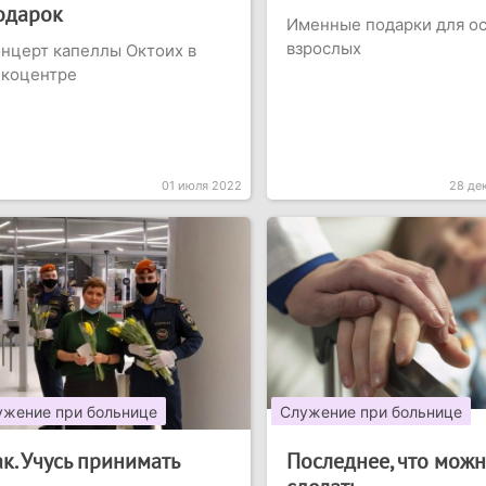
одарок
Именные подарки для о
взрослых
нцерт капеллы Октоих в
нкоцентре
01 июля 2022
28 де
ужение при больнице
Служение при больнице
ак. Учусь принимать
Последнее, что мож