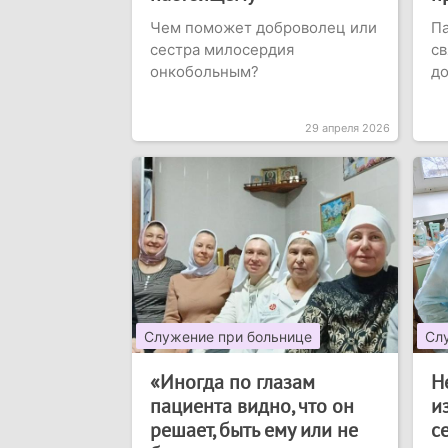
Чем поможет доброволец или
Па
сестра милосердия
с
онкобольным?
д
29 апреля 2026
Служение при больнице
Сл
«Иногда по глазам
Н
пациента видно, что он
и
решает, быть ему или не
с