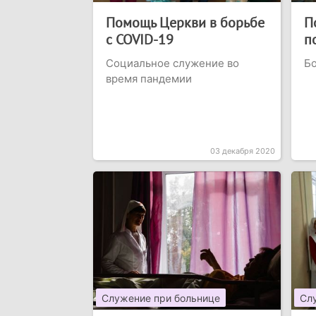
Помощь Церкви в борьбе
П
с COVID-19
п
Социальное служение во
Б
время пандемии
03 декабря 2020
Служение при больнице
Сл