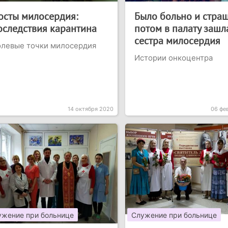
осты милосердия:
Было больно и страш
оследствия карантина
потом в палату зашл
сестра милосердия
олевые точки милосердия
Истории онкоцентра
14 октября 2020
06 фе
ужение при больнице
Служение при больнице