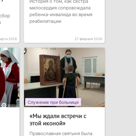
История о том, как сестра
милосердия сопровождала
ребенка-инвалида во время
сбор
реабилитации
х
арта 2026
27 февраля 2026
Служение при больнице
«Мы ждали встречи с
этой иконой»
Православная святыня была