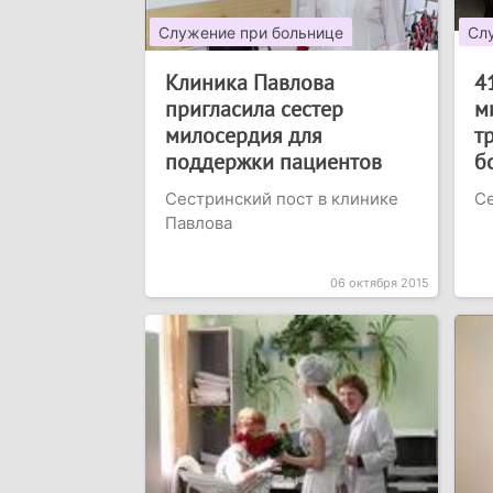
Служение при больнице
Сл
Клиника Павлова
4
пригласила сестер
м
милосердия для
т
поддержки пациентов
б
Сестринский пост в клинике
С
Павлова
06 октября 2015