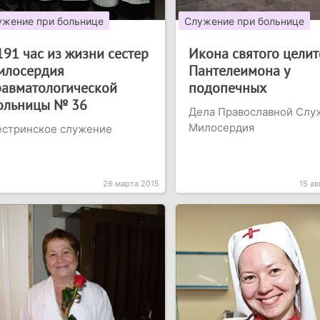
ужение при больнице
Служение при больнице
191 час из жизни сестер
Икона святого целит
илосердия
Пантелеимона у
равматологической
подопечных
ольницы № 36
Дела Православной Слу
Милосердия
естринское служение
26 марта 2015
15 ав