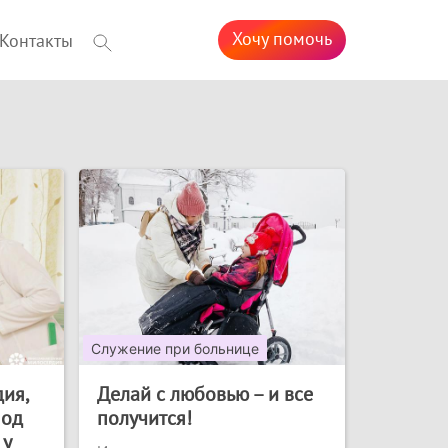
Хочу помочь
Контакты
Служение при больнице
ия,
Делай с любовью – и все
под
получится!
 у