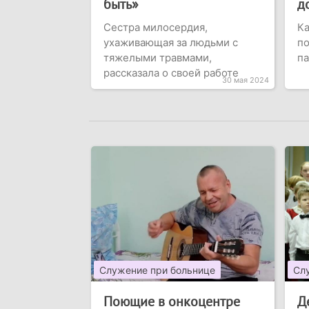
быть»
д
Сестра милосердия,
К
ухаживающая за людьми с
п
тяжелыми травмами,
п
рассказала о своей работе
30 мая 2024
Служение при больнице
Сл
Поющие в онкоцентре
Д