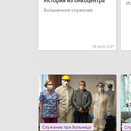
История из онкоцентра
И
Больничное служение
06 июля 2021
Служение при больнице
Сл