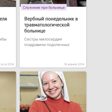
Служение при больнице
еля
Вербный понедельник в
травматологической
больнице
жбы
Сестры милосердия
поздравили подопечных
густа 2014
16 апреля 2014