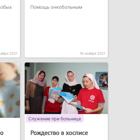
собых
Помощь онкобольным
кабря 2021
18 ноября 2021
Служение при больнице
но
Рождество в хосписе