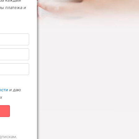
 за каждый
мы платежа и
ости
и даю
х
дпискам.