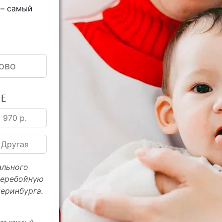
 – самый
ово
ИЕ
970 р.
Другая
ального
перебойную
еринбурга.