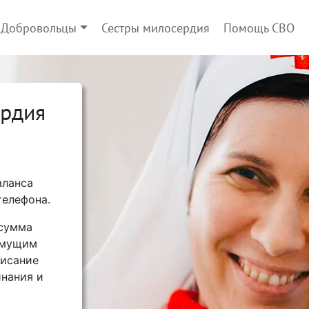
Добровольцы
Сестры милосердия
Помощь СВО
ердия
аланса
телефона.
 сумма
имущим
писание
нания и