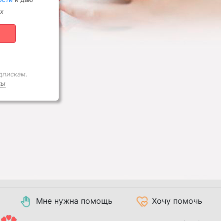
х
дпискам.
ты
Мне нужна помощь
Хочу помочь