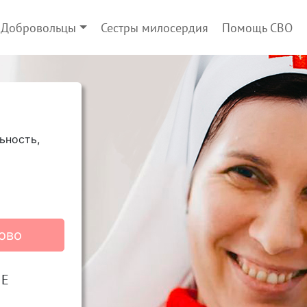
Добровольцы
Сестры милосердия
Помощь СВО
ьность,
ово
ИЕ