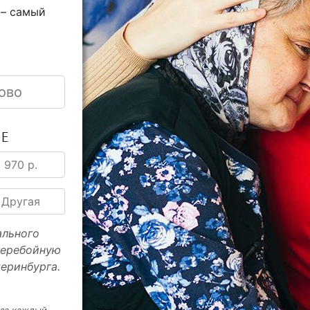
 – самый
ово
ИЕ
970 р.
Другая
ального
перебойную
еринбурга.