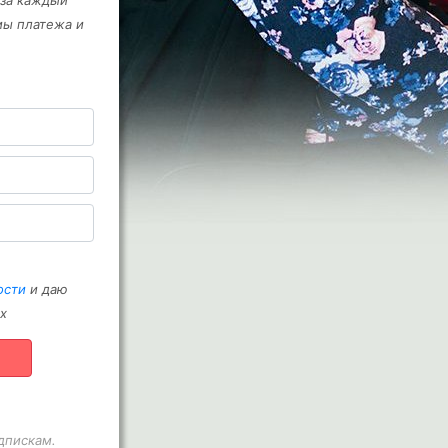
 за каждый
мы платежа и
ости
и даю
х
дпискам.