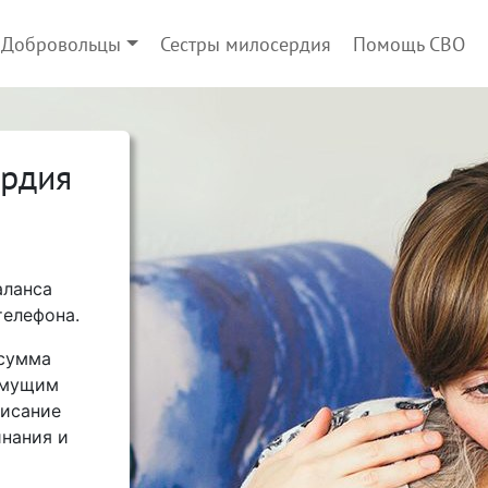
Добровольцы
Сестры милосердия
Помощь СВО
ердия
аланса
телефона.
 сумма
имущим
писание
нания и