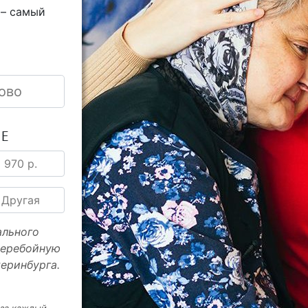
 – самый
ово
ИЕ
970 р.
Другая
ального
перебойную
еринбурга.