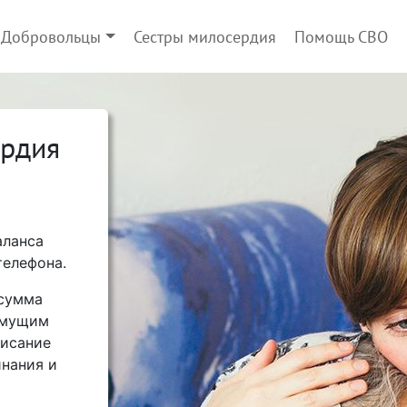
Добровольцы
Сестры милосердия
Помощь СВО
ердия
аланса
телефона.
 сумма
имущим
писание
нания и