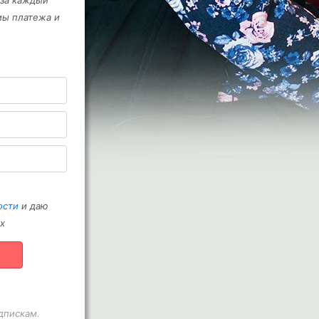
 за каждый
мы платежа и
ости
и даю
х
дпискам.