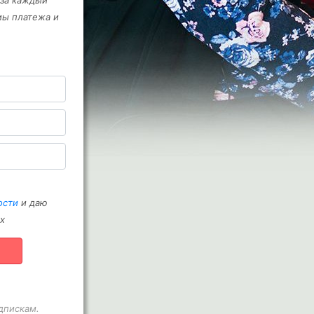
 за каждый
мы платежа и
ости
и даю
х
дпискам.