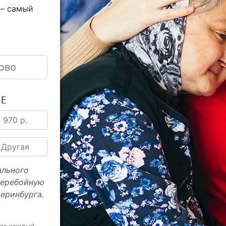
 – самый
ово
ИЕ
970 р.
Другая
ального
перебойную
еринбурга.