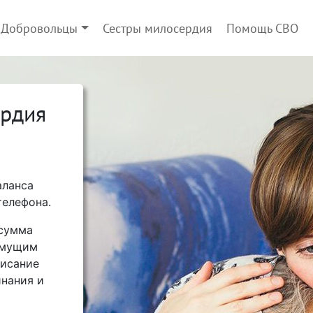
Добровольцы
Сестры милосердия
Помощь СВО
ердия
аланса
телефона.
 сумма
имущим
писание
нания и