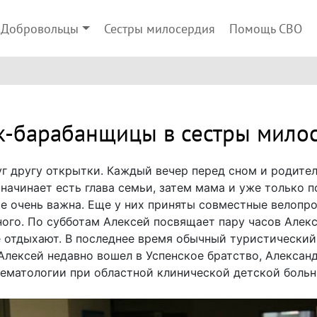
Добровольцы
Сестры милосердия
Помощь СВО
к-барабанщицы в сестры мило
г другу открытки. Каждый вечер перед сном и родители
начинает есть глава семьи, затем мама и уже только п
е очень важна. Еще у них приняты совместные велопро
ого. По субботам Алексей посвящает пару часов Алекс
е отдыхают. В последнее время обычный туристический
Алексей недавно вошел в Успенское братство, Алексан
гематологии при областной клинической детской больн