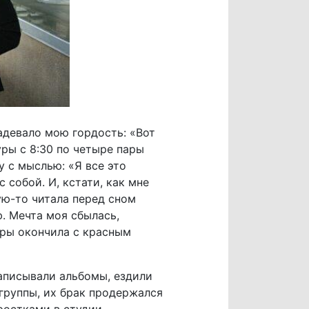
задевало мою гордость: «Вот
уры с 8:30 по четыре пары
у с мыслью: «Я все это
 собой. И, кстати, как мне
кую-то читала перед сном
ю. Мечта моя сбылась,
уры окончила с красным
записывали альбомы, ездили
группы, их брак продержался
ростками в студии