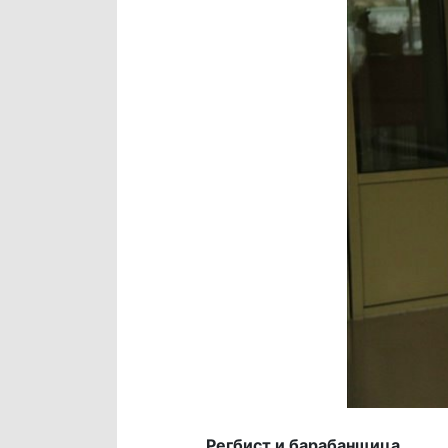
Регбист и барабанщица