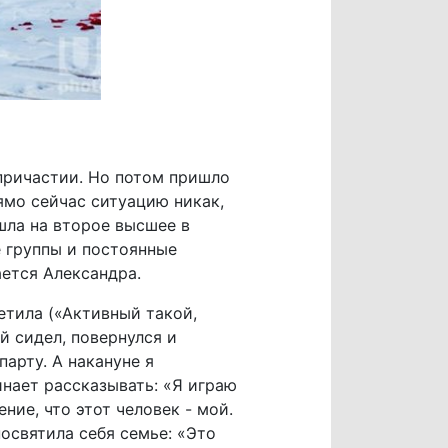
причастии. Но потом пришло
ямо сейчас ситуацию никак,
шла на второе высшее в
е группы и постоянные
ается Александра.
етила («Активный такой,
й сидел, повернулся и
парту. А накануне я
инает рассказывать: «Я играю
ие, что этот человек - мой.
освятила себя семье: «Это