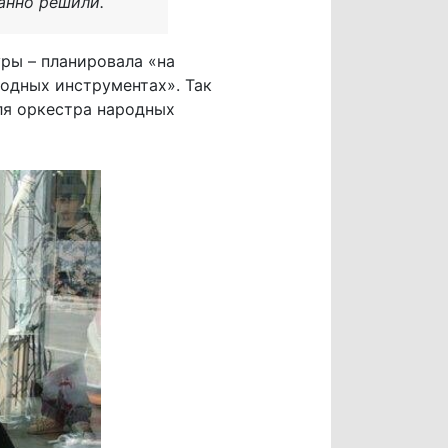
танно решили.
ры – планировала «на
родных инструментах». Так
еля оркестра народных