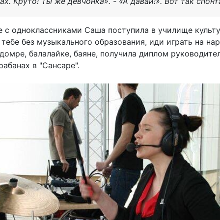
ах. Круто! Ты же девчонка». - «А давай!». Вот так спон
е с одноклассниками Саша поступила в училище культу
а тебе без музыкального образования, иди играть на на
 домре, балалайке, баяне, получила диплом руководит
рабанах в "Сансаре".