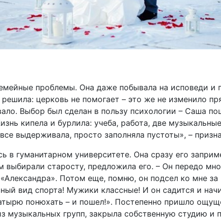
емейные проблемы. Она даже побывала на исповеди и 
 решила: церковь не помогает – это же не изменило пр
вало. Выбор был сделан в пользу психологии – Саша по
изнь кипела и бурлила: учеба, работа, две музыкальны
о все выдерживала, просто заполняла пустоты», – призн
ь в гуманитарном университете. Она сразу его заприм
м выбирали старосту, предложила его. – Он передо мно
– «Александра». Потом еще, помню, он подсел ко мне за 
сный вид спорта! Мужики классные! И он садится и нач
атырю понюхать – и пошел!». Постепенно пришло ощущен
з музыкальных групп, закрыла собственную студию и п