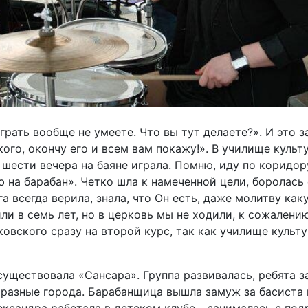
грать вообще не умеете. Что вы тут делаете?». И это 
го, окончу его и всем вам покажу!». В училище культ
шести вечера на баяне играла. Помню, иду по коридор
 на барабан». Четко шла к намеченной цели, боролась с
га всегда верила, знала, что Он есть, даже молитву ка
и в семь лет, но в церковь мы не ходили, к сожалени
ковского сразу на второй курс, так как училище культ
существовала «Сансара». Группа развивалась, ребята 
 разные города. Барабанщица вышла замуж за басиста 
ександра работала в детском клубе – занималась с под