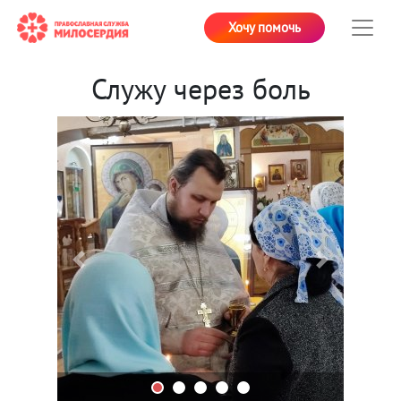
Хочу помочь
Служу через боль
Previous
Next