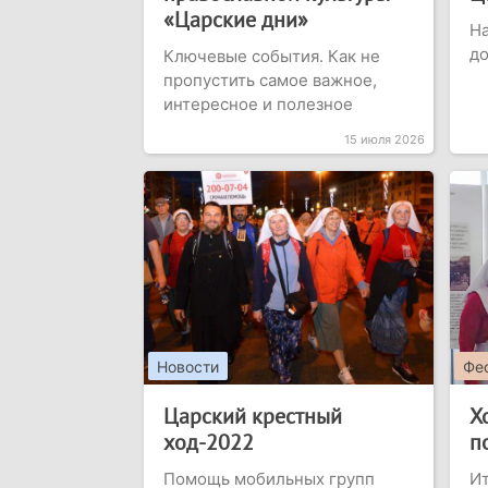
«Царские дни»
Н
д
Ключевые события. Как не
пропустить самое важное,
интересное и полезное
15 июля 2026
Новости
Фес
Царский крестный
Х
ход-2022
п
Помощь мобильных групп
Ит