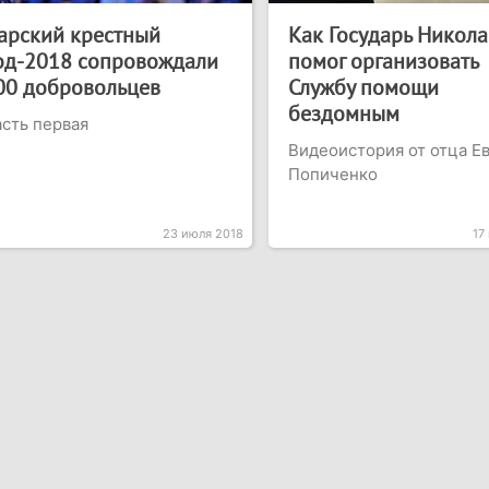
арский крестный
Как Государь Никол
од-2018 сопровождали
помог организовать
00 добровольцев
Службу помощи
бездомным
сть первая
Видеоистория от отца Е
Попиченко
23 июля 2018
17