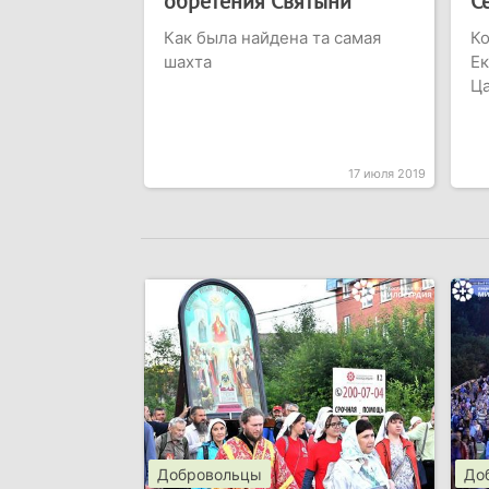
обретения Святыни
С
Как была найдена та самая
Ко
шахта
Ек
Ца
17 июля 2019
Добровольцы
До