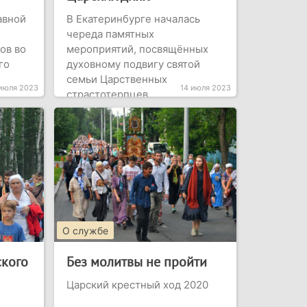
авной
В Екатеринбурге началась
череда памятных
ов во
мероприятий, посвящённых
го
духовному подвигу святой
семьи Царственных
 июля 2023
14 июля 2023
страстотерпцев
О службе
ского
Без молитвы не пройти
Царский крестный ход 2020