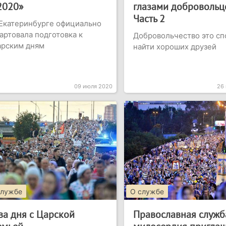
2020»
глазами добровольце
Часть 2
Екатеринбурге официально
артовала подготовка к
Добровольчество это сп
арским дням
найти хороших друзей
09 июля 2020
26
службе
О службе
ва дня с Царской
Православная служб