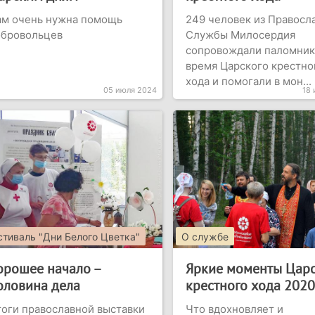
ам очень нужна помощь
249 человек из Правосл
обровольцев
Службы Милосердия
сопровождали паломник
время Царского крестно
хода и помогали в мон...
05 июля 2024
18
тиваль "Дни Белого Цветка"
О службе
орошее начало –
Яркие моменты Цар
оловина дела
крестного хода 2020
оги православной выставки
Что вдохновляет и