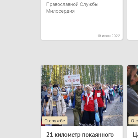
Православной Службы
Милосердия
19 июля 2022
О службе
О 
21 километр покаянного
Ц