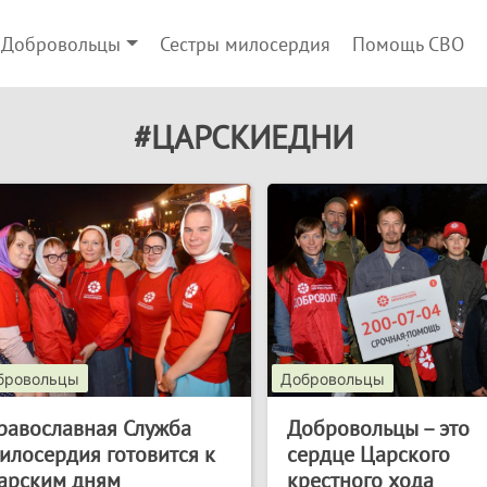
Добровольцы
Сестры милосердия
Помощь СВО
#ЦАРСКИЕДНИ
бровольцы
Добровольцы
равославная Служба
Добровольцы – это
илосердия готовится к
сердце Царского
арским дням
крестного хода