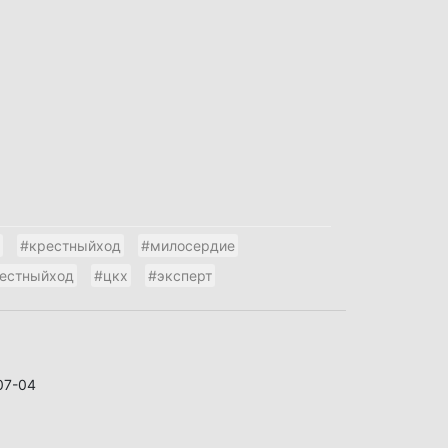
#крестныйход
#милосердие
естныйход
#цкх
#эксперт
07-04