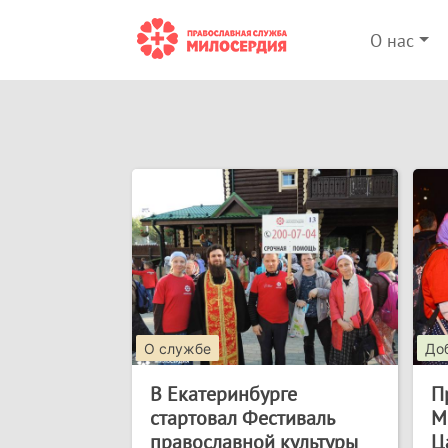
О нас
О службе
До
В Екатеринбурге
П
стартовал Фестиваль
М
православной культуры
Ц