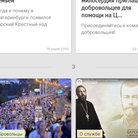
емьей
милосердия приглаш
добровольцев для
гда и почему в
помощи на Ц...
атеринбурге появился
рский Крестный ход
Присоединяйтесь к ком
добровольцев!
16 июля 2019
04
3
бровольцы
О службе