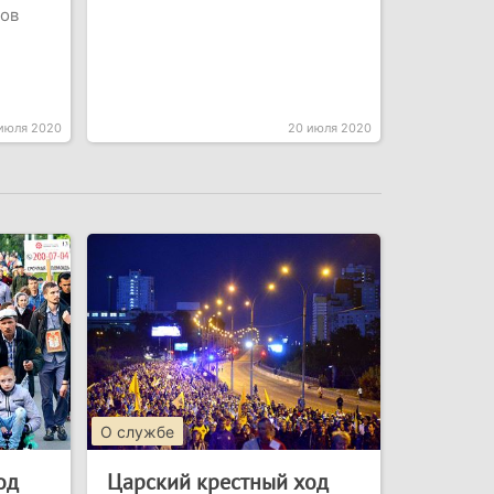
ов
июля 2020
20 июля 2020
О службе
од
Царский крестный ход