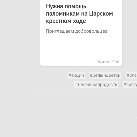
Нужна помощь
паломникам на Царском
крестном ходе
Приглашаем добровольцев
04 июля 2018
#акции
#белыйцветок
#бла
#нечаяннаярадость
#сест