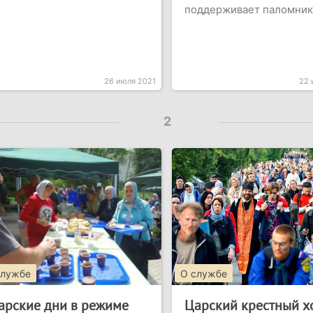
поддерживает паломник
26 июля 2021
22 
2
службе
О службе
арские дни в режиме
Царский крестный х