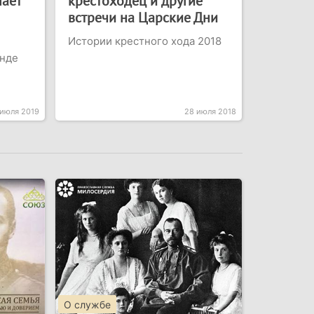
ает
крестоходец и другие
встречи на Царские Дни
Истории крестного хода 2018
анде
 июля 2019
28 июля 2018
О службе