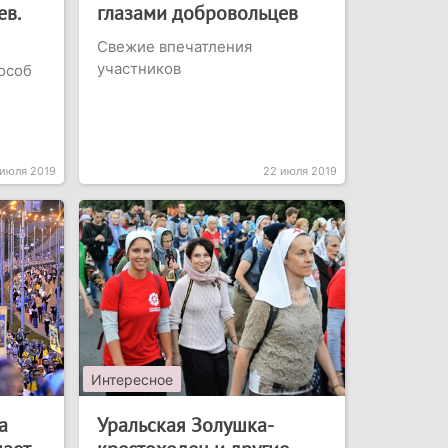
в.
глазами добровольцев
Свежие впечатления
участников
особ
 июля 2019
22 июля 2019
Интересное
а
Уральская Золушка-