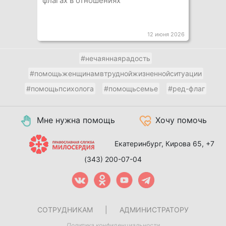
флагах в отношениях
12 июня 2026
#нечаяннаярадость
#помощьженщинамвтруднойжизненнойситуации
#помощьпсихолога
#помощьсемье
#ред-флаг
Мне нужна помощь
Хочу помочь
Екатеринбург, Кирова 65,
+7
(343) 200-07-04
СОТРУДНИКАМ
|
АДМИНИСТРАТОРУ
Политика конфиденциальности