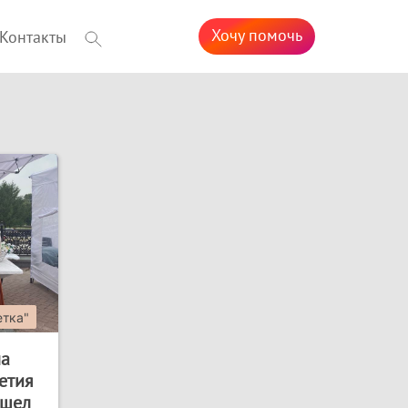
Хочу помочь
Контакты
етка"
ла
летия
ошел