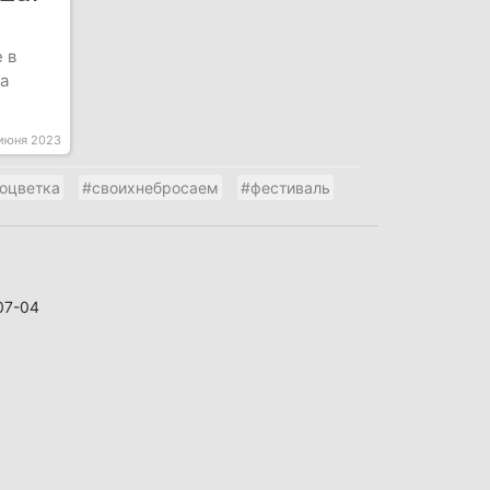
 в
а
июня 2023
оцветка
#своихнебросаем
#фестиваль
07-04