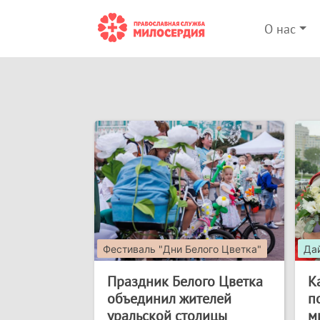
О нас
Фестиваль "Дни Белого Цветка"
Да
Праздник Белого Цветка
К
объединил жителей
п
уральской столицы
м