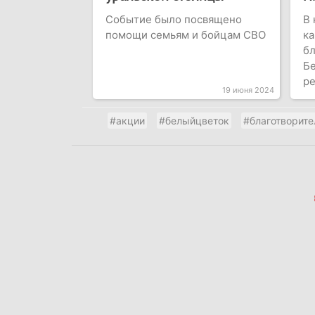
Событие было посвящено
В 
помощи семьям и бойцам СВО
к
бл
Бе
ре
19 июня 2024
#акции
#белыйцветок
#благотворите