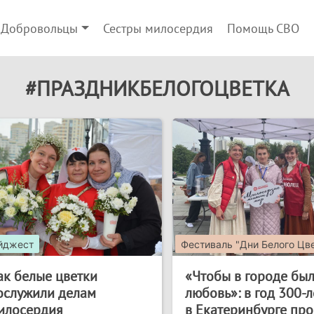
Добровольцы
Сестры милосердия
Помощь СВО
#ПРАЗДНИКБЕЛОГОЦВЕТКА
йджест
Фестиваль "Дни Белого Цв
ак белые цветки
«Чтобы в городе бы
ослужили делам
любовь»: в год 300-
илосердия
в Екатеринбурге пр