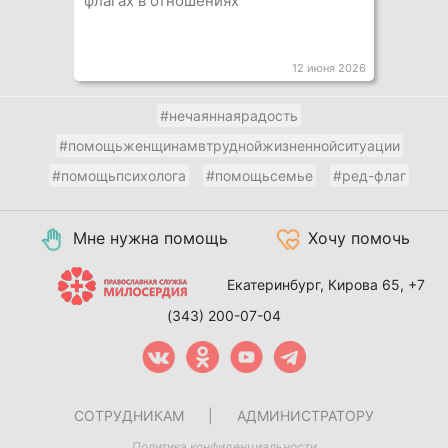
флагах в отношениях
12 июня 2026
#нечаяннаярадость
#помощьженщинамвтруднойжизненнойситуации
#помощьпсихолога
#помощьсемье
#ред-флаг
Мне нужна помощь
Хочу помочь
Екатеринбург, Кирова 65,
+7
(343) 200-07-04
СОТРУДНИКАМ
|
АДМИНИСТРАТОРУ
Политика конфиденциальности