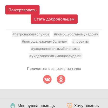
Пожертвовать
Стать добровольцем
#патронажнаяслужба
#помощьбольномунадому
#помощьлежачимбольным
#проекты
#уходзапожилымибольными
#уходзапожилымиинвалидами
Поделиться в социальных сетях
Мне нужна помощь
Хочу помочь