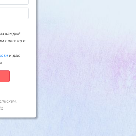
 за каждый
мы платежа и
ости
и даю
х
дпискам.
ты