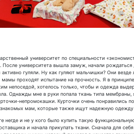
дарственный университет по специальности «экономис
 После университета вышла замуж, начали рождаться 
активно гуляли. Ну как гуляют мальчишки? Они везде л
 мамы проходят испытание на прочность. Я в принципе
им непоседой, хотелось только, чтобы и одежда выде
ила. Однажды мне в руки попала ткань типа мембраны, 
рточки-непромокашки. Курточки очень понравились под
я знакомых мам, которые также ищут надежную одежду
е негде и не у кого было купить такую функциональну
оставщика и начала прикупать ткани. Сначала для себя