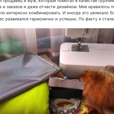
н продавец и муж, который помогал в качестве грузчик
в и заказов и даже отчасти дизайном. Мне нравилось 
ло интересно комбинировать. И иногда это увлекало б
нес развивался гармонично и успешно. По факту я стал