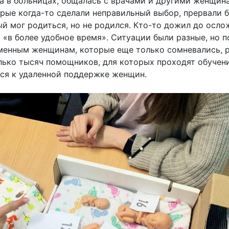
а в больницах, общалась с врачами и другими женщина
ые когда-то сделали неправильный выбор, прервали б
ый мог родиться, но не родился. Кто-то дожил до осло
«в более удобное время». Ситуации были разные, но п
еменным женщинам, которые еще только сомневались, 
лько тысяч помощников, для которых проходят обучени
ся к удаленной поддержке женщин.