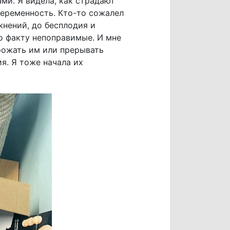
ми. Я видела, как страдают
еременность. Кто-то сожалел
жнений, до бесплодия и
о факту непоправимые. И мне
рожать им или прерывать
я. Я тоже начала их