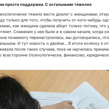
на просто поддержка. С остальными тяжелее
сихологически тяжело вести диалог с женщинами, отк
еду только для того, чтобы получить от кого-нибудь од
мню, как женщина сделала аборт только потому, что у
отянет. Сомнения у нее были и в самом начале, когда он
она понемногу перенастроилась, мы договорились, чт
малышом. И тут новость о двойне… В итоге коляску я о
еживала после таких случаев, пока не научилась прини
 всесторонне (психологически, финансово, юридическ