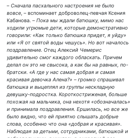
–
Сначала пасхального настроения не было
вовсе
, – вспоминает доброволец-певчая Ксения
Кабанова. –
Пока мы ждали батюшку, мимо нас
ходили угрюмые дети, которые демонстративно
говорили: «Как только батюшка придет, я уйду»
или «Я от святой воды чешусь». Но вот началось
поздравление. Отец Алексий Чемерис
удивительно смог каждого обласкать. Причем
делал он это не свысока, а как бы на равных, по-
братски. «А где у нас самая добрая и самая
красивая девочка Алена?» – громко спрашивал
батюшка и выцеплял из группы нескладную
девушку-подростка. Короткостриженая, больше
похожая на мальчика, она нехотя «обозначалась»
и принимала поздравления. Ершилась, но все же
было видно, что ей приятно слышать добрые
слова, особенно что она «добрая и красивая».
Наблюдая за детьми, сотрудниками, батюшкой и