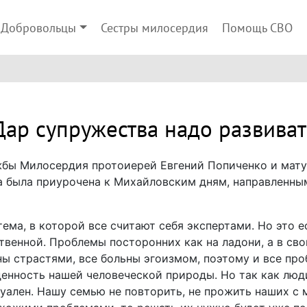
Добровольцы
Сестры милосердия
Помощь СВО
Дар супружества надо развиват
бы Милосердия протоиерей Евгений Попиченко и мату
а была приурочена к Михайловским дням, направленны
ема, в которой все считают себя экспертами. Но это е
твенной. Проблемы посторонних как на ладони, а в сво
ны страстями, все больны эгоизмом, поэтому и все пр
енность нашей человеческой природы. Но так как люди
ален. Нашу семью не повторить, не прожить наших с 