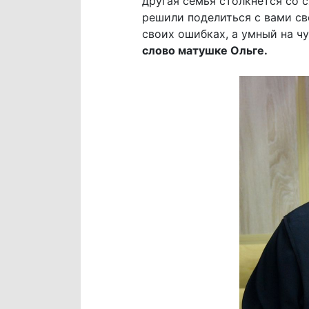
другая семья столкнется со 
решили поделиться с вами св
своих ошибках, а умный на ч
слово матушке Ольге.