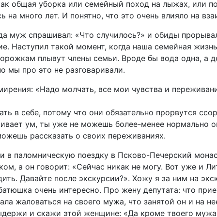
ак общая уборка или семейный поход на лыжах, или по
ь на много лет. И понятно, что это очень влияло на вз
гда муж спрашивал: «Что случилось?» и обиды прорывал
е. Наступил такой момент, когда наша семейная жизнь
орожкам плывут члены семьи. Вроде бы вода одна, а д
но мы про это не разговаривали.
ирения: «Надо молчать, все мои чувства и переживани
ть в себе, потому что они обязательно прорвутся ссо
ивает ум, ты уже не можешь более-менее нормально о
можешь рассказать о своих переживаниях.
и в паломническую поездку в Псково-Печерский монас
ом, а он говорит: «Сейчас никак не могу. Вот уже и Ли
ить. Давайте после экскурсии?». Хожу я за ним на эк
батюшка очень интересно. Про жену депутата: что прие
ла жаловаться на своего мужа, что занятой он и на не
ыдержи и скажи этой женщине: «Да кроме твоего мужа