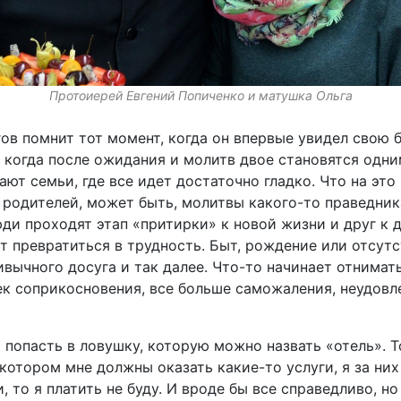
Протоиерей Евгений Попиченко и матушка Ольга
гов помнит тот момент, когда он впервые увидел свою
, когда после ожидания и молитв двое становятся одн
ают семьи, где все идет достаточно гладко. Что на это
родителей, может быть, молитвы какого-то праведника
ди проходят этап «притирки» к новой жизни и друг к д
 превратиться в трудность. Быт, рождение или отсутс
ивычного досуга и так далее. Что-то начинает отнимать
чек соприкосновения, все больше саможаления, неудов
 попасть в ловушку, которую можно назвать «отель». Т
 котором мне должны оказать какие-то услуги, я за них
, то я платить не буду. И вроде бы все справедливо, н