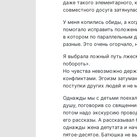
даже такого элементарного, к
совместного досуга затянулас
У меня копились обиды, а ко
помогало исправить положени
в котором по параллельным д
разные. Это очень огорчало, 
Я выбрала ложный путь лжесм
побороть».
Но чувства невозможно держа
конфликтами. Эгоизм затуман
поступки других людей и не 
Однажды мы с детьми поехал
душу, поговорив со священник
потом надо экскурсию провод
его рассказы. А рассказывал 
однажды жена депутата и нача
пятое-десятое. Батюшка не в