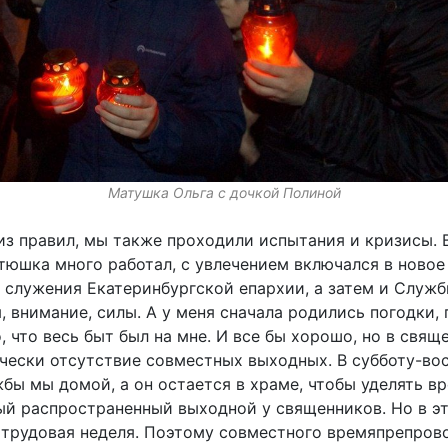
Матушка Ольга с дочкой Полиной
из правил, мы также проходили испытания и кризисы.
атюшка много работал, с увлечением включался в новое
 служения Екатеринбургской епархии, а затем и Служ
, внимание, силы. А у меня сначала родились погодки,
, что весь быт был на мне. И все бы хорошо, но в свя
чески отсутствие совместных выходных. В субботу-во
жбы мы домой, а он остается в храме, чтобы уделять 
ый распространенный выходной у священников. Но в это
 трудовая неделя. Поэтому совместного времяпрепров