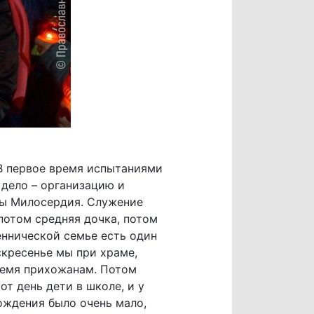
 В первое время испытаниями
 дело – организацию и
бы Милосердия. Служение
 потом средняя дочка, потом
щеннической семье есть один
скресенье мы при храме,
время прихожанам. Потом
т день дети в школе, и у
ождения было очень мало,