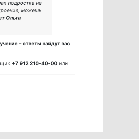
зах подростка не
строение, можешь
ет Ольга
чение – ответы найдут вас
орщик
+7 912 210-40-00
или