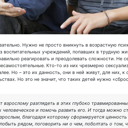
зательно. Нужно не просто вникнуть в возрастную пси
из воспитательных учреждений, попавших в трудную ж
равильно реагировать и преодолевать сложности. Не се
есамостоятельные. Кто-то из них чрезмерно сексуализ
лее. Но – это их данность, они в ней живут, для них, к
ствах. Но это не значит, что таких детей нужно «сбро
т взрослому разглядеть в этих глубоко травмированных
х человеческое и помочь развить его. И тогда можно с
зрослым, благодаря которому сформируется ценность
побыть рядом, поговорить ни о чем, поболтать о том, ч