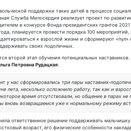
вольческой поддержки таких детей в процессе социал
вная Служба Милосердия реализует проект по развити
ителем в конкурсе Фонда президентских грантов 2021 
года, планируется провести порядка 100 мероприятий, 
даптироваться к взрослой жизни и сформируют «пул» 
оддерживать своих подопечных.
ется второй этап обучения потенциальных наставников.
льга Петровна Рудацкая
:
нт у нас сформировались три пары наставник-подопечн
не лета, несколько осложнило работу, так как и взрос
некоторое время отсутствовали, но общение в парах не 
мы вновь возвращаемся уже к нормальному режиму вст
няла ответственное решение поддерживать мальчишку 
остковый возраст, его физические особенности наклад