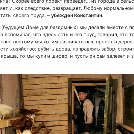
кта? Скорее всего проект переедет… из города в сель
яет и, как следствие, развращает. Любому нормально
ьтаты своего труда, –
убежден Константин
.
 (будущем Доме для бездомных) мы делали вместе с п
о вспоминал, что здесь есть и его труд, говорил, что 
именно поэтому мы хотим развивать наш проект в дерев
сти хозяйство: рубить дрова, поправлять забор, строит
крыша, то мы купим шифер, и пусть он сам залезет и з