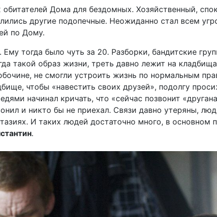
 обитателей Дома для бездомных. Хозяйственный, спо
елились другие подопечные. Неожиданно стал всем угро
ей по Дому.
. Ему тогда было чуть за 20. Разборки, бандитские гру
огда такой образ жизни, треть давно лежит на кладбища
 обочине, не смогли устроить жизнь по нормальным пра
дбище, чтобы «навестить своих друзей», подолгу прос
едями начинал кричать, что «сейчас позвонит «другана
вонил и никто бы не приехал. Связи давно утеряны, люде
тазиях. И таких людей достаточно много, в основном 
нстантин
.