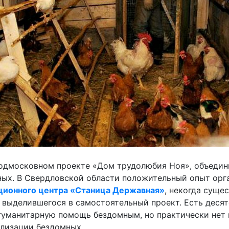
подмосковном проекте «Дом трудолюбия Ноя», объедин
ных. В Свердловской области положительный опыт ор
ционного центра «Станица Державная»
, некогда суще
 выделившегося в самостоятельный проект. Есть деся
гуманитарную помощь бездомным, но практически нет 
ализации бездомных.