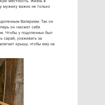
скую местность. Жизнь в
му мужику важно не только
одопечным Валерием. Так он
теперь он «может себя
не. Чтобы у подопечных был
ь сарай, ухаживать за
алатает крышу, чтобы ему на