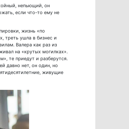
койный, непьющий, он
жать, если что-то ему не
ппировки, жизнь «по
х, треть ушла в бизнес и
вилам. Валера как раз из
иживал на «крутых могилках».
м», те приедут и разберутся.
й давно нет, он один, но
пятидесятилетние, живущие