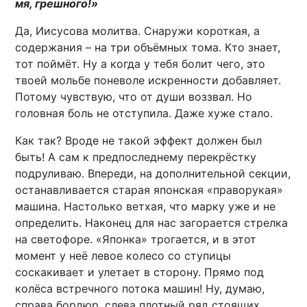
мя, грешного!»
Да, Иисусова молитва. Снаружи короткая, а
содержания – на три объёмных тома. Кто знает,
тот поймёт. Ну а когда у тебя болит чего, это
твоей мольбе поневоле искренности добавляет.
Потому чувствую, что от души воззвал. Но
головная боль не отступила. Даже хуже стало.
Как так? Вроде не такой эффект должен был
быть! А сам к предпоследнему перекрёстку
подруливаю. Впереди, на дополнительной секции,
останавливается старая японская «праворукая»
машина. Настолько ветхая, что марку уже и не
определить. Наконец для нас загорается стрелка
на светофоре. «Японка» трогается, и в этот
момент у неё левое колесо со ступицы
соскакивает и улетает в сторону. Прямо под
колёса встречного потока машин! Ну, думаю,
справа бордюр, слева плотный ряд стоящих