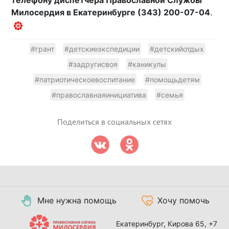
телефону диспетчера Православной Службы
Милосердия в Екатеринбурге (343) 200-07-04
.
#грант
#детскиеэкспедиции
#детскийотдых
#задругисвоя
#каникулы
#патриотическоевоспитание
#помощьдетям
#православнаяинициатива
#семья
Поделиться в социальных сетях
Мне нужна помощь
Хочу помочь
Екатеринбург, Кирова 65,
+7