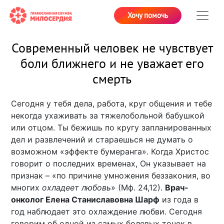
Хочу помочь
Современный человек не чувствует
боли ближнего и не уважает его
смерть
Сегодня у тебя дела, работа, круг общения и тебе
некогда ухаживать за тяжелобольной бабушкой
или отцом. Ты бежишь по кругу запланированных
дел и развлечений и стараешься не думать о
возможном «эффекте бумеранга». Когда Христос
говорит о последних временах, Он указывает на
признак – «по причине умножения беззакония, во
многих
охладеет любовь
» (Мф. 24,12).
Врач-
онколог Елена Станиславовна Шарф
из года в
год наблюдает это охлаждение любви. Сегодня
говорим об одной из самых болевых точек в