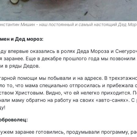
онстантин Мишин - наш постоянный и самый настоящий Дед Мор
мен и Дед мороз:
оду впервые оказались в ролях Деда Мороза и Снегуро
я заранее. Еще в декабре прошлого года мы позвонили
ли в ряды Дедов.
тарной помощи мы побывали и на адресе. В трехэтажн
уло то, что мама специально отпросилась и прибежала 
ством Христовым. Видно, что ей нелегко приходится. 
али маму обратно на работу на своих «авто-санях». 
у!
оброволец:
мужем заранее готовились, продумывали программу, р