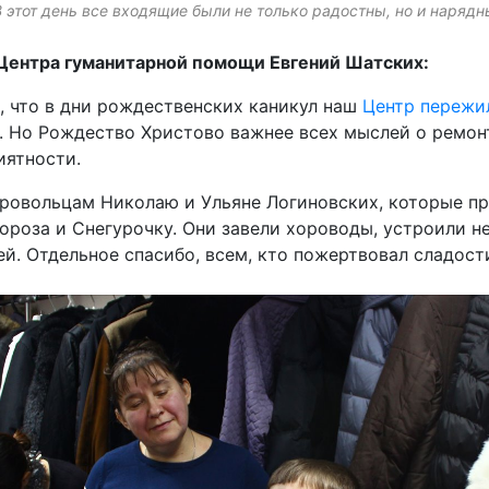
В этот день все входящие были не только радостны, но и нарядн
Центра гуманитарной помощи Евгений Шатских:
, что в дни рождественских каникул наш
Центр пережи
. Но Рождество Христово важнее всех мыслей о ремон
иятности.
ровольцам Николаю и Ульяне Логиновских, которые пр
ороза и Снегурочку. Они завели хороводы, устроили н
ей. Отдельное спасибо, всем, кто пожертвовал сладост