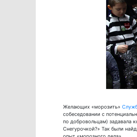
Желающих «морозить»
Служб
собеседовании с потенциальн
по добровольцам) задавала к
Снегурочкой?» Так были найд
опыт «морозного дела».