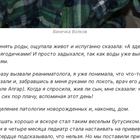
Ванечка Волков
нять роды, ощупала живот и испуганно сказала: «А зде
ягодичками! И просто задыхался, так как воды уже вып
ям.
азу вызвали реаниматолога, я уже понимала, что что-то
зали и, забравшись в меня руками по локоть, врач его 
але Апгар). Когда я спросила, жив ли сын, мне сказали:
 сих пор плачу, вспоминая этот день!
еление патологии новорожденных и, наконец, дом.
кушать хорошо и вскоре стал таким веселым бутусиком.
и в четыре месяца педиатр стала настаивать на привив
сердце подсказывало, что нельзя. Но мы поставили при