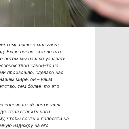
 система нашего мальчика
ид. Было очень тяжело это
Но потом мы начали узнавать
ребенок твой какой-то не
ами произошло, сделало нас
 нашем мире, он – наша
тство, тем более что это
из конечностей почти ушла,
дя, стал ставить ноги
му, чтобы сесть и поползти на
омную надежду на его