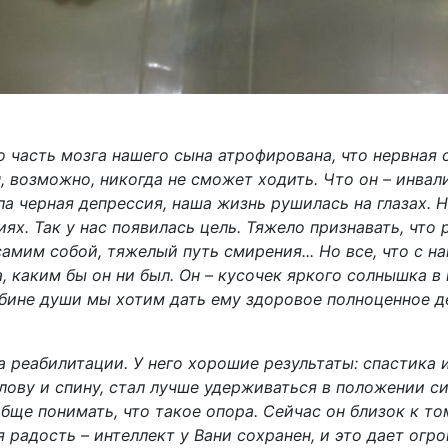
о часть мозга нашего сына атрофирована, что нервная
, возможно, никогда не сможет ходить. Что он – инвал
ла черная депрессия, наша жизнь рушилась на глазах. 
ях. Так у нас появилась цель. Тяжело признавать, что 
самим собой, тяжелый путь смирения... Но все, что с н
, каким бы он ни был. Он – кусочек яркого солнышка в
ине души мы хотим дать ему здоровое полноценное де
 реабилитации. У него хорошие результаты: спастика 
ову и спину, стал лучше удерживаться в положении си
бще понимать, что такое опора. Сейчас он близок к то
я радость – интеллект у Вани сохранен, и это дает огр