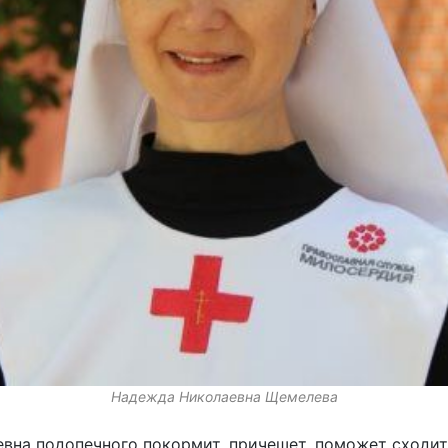
Надежда Николаевна Щемелева
вна подопечного покормит, причешет, поможет сходить 