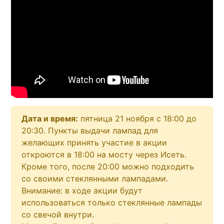
Дата и время:
пятница 21 ноября с 18:00 до
20:30. Пункты выдачи лампад для
желающих принять участие в акции
откроются в 18:00 на мосту через Исеть.
Кроме того, после 20:00 можно подходить
со своими стеклянными лампадами.
Внимание: в ходе акции будут
использоваться только стеклянные лампады
со свечой внутри.