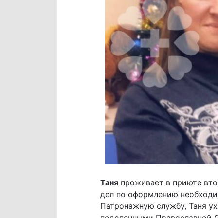
Таня
проживает в приюте втор
дел по оформлению необходим
Патронажную службу, Таня у
подопечными Православной С