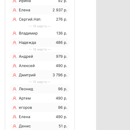
Ирина
92 р.
Елена
2 937 р.
Переверзева
Сергий.Наталия
276 р.
— 19 марта —
Владимир
136 р.
Надежда
486 р.
— 18 марта —
Андрей
979 р.
Панченко
Алексей
490 р.
Дмитрий
3 796 р.
— 15 марта —
Леонид
96 р.
Артем
490 р.
егоров
96 р.
Елена
490 р.
Денис
51 р.