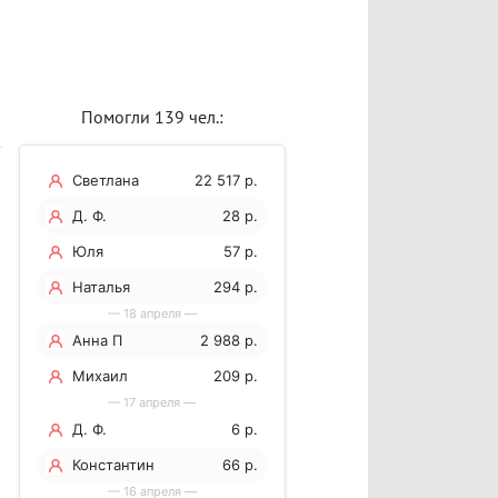
Помогли 139 чел.:
Светлана
22 517 р.
Д. Ф.
28 р.
Юля
57 р.
Наталья
294 р.
— 18 апреля —
Анна П
2 988 р.
Михаил
209 р.
— 17 апреля —
Д. Ф.
6 р.
Константин
66 р.
— 16 апреля —