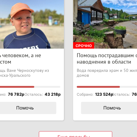
СРОЧНО
 человеком, а не
Помощь пострадавшим 
истом
наводнения в области
щь Ване Черноскутову из
Вода повредила храм и 50 жи
нска-Уральского
домов
76 782p
43 218p
123 524p
76
ано:
Осталось:
Собрано:
Осталось:
Помочь
Помочь