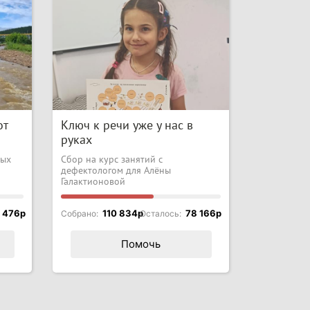
от
Ключ к речи уже у нас в
руках
лых
Сбор на курс занятий с
дефектологом для Алёны
Галактионовой
 476p
110 834p
78 166p
Собрано:
Осталось:
Помочь