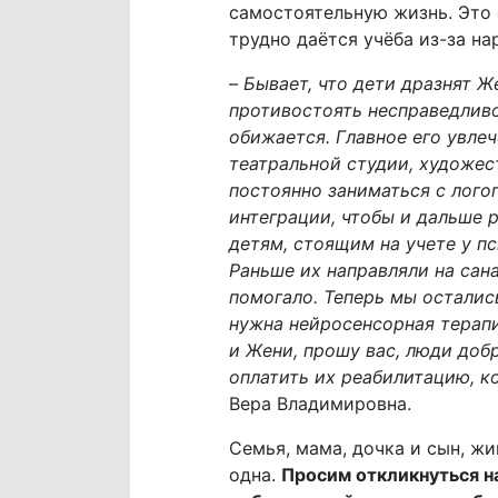
самостоятельную жизнь. Это 
трудно даётся учёба из-за на
–
Бывает, что дети дразнят Ж
противостоять несправедливо
обижается. Главное его увле
театральной студии, художес
постоянно заниматься с лого
интеграции, чтобы и дальше р
детям, стоящим на учете у п
Раньше их направляли на сан
помогало. Теперь мы осталис
нужна нейросенсорная терапи
и Жени, прошу вас, люди доб
оплатить их реабилитацию, к
Вера Владимировна.
Семья, мама, дочка и сын, ж
одна.
Просим откликнуться н