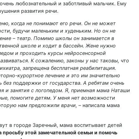
очень любознательный и заботливый мальчик. Ему
рушения развития речи.
еню, когда не понимают его речи. Он не может
сти, будучи маленьким и худеньким. Но он не
чение – театр. Помимо школы он занимается в
твенной школе и ходит в бассейн. Жене нужно
педом и проходить курсы нейросенсорной
азвиваться. К сожалению, законы у нас таковы, что
сихиатра, запрещена бесплатная реабилитация.
аторно-курортное лечение и это им значительно
ь без поддержки от государства. А ребятам очень
я и занятия с логопедом. Я, приемная мама Наташи
рые, помогите детям. У меня нет возможности
оторую нам предложили врачи,
– написала мама
ивут в городе Заречный, мама воспитывает детей
а просьбу этой замечательной семьи и помочь