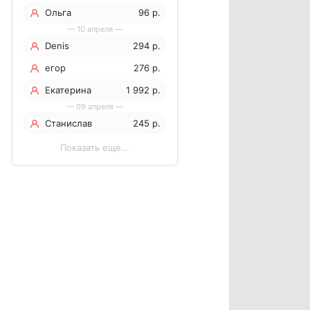
Ольга
96 р.
— 10 апреля —
Denis
294 р.
егор
276 р.
Екатерина
1 992 р.
— 09 апреля —
Станислав
245 р.
Показать еще...