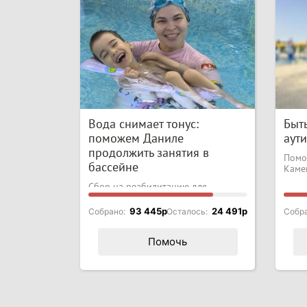
Вода снимает тонус:
Быть
поможем Даниле
аут
продолжить занятия в
Помо
бассейне
Каме
Сбор на реабилитацию для
мальчика с ДЦП
93 445p
24 491p
Собрано:
Осталось:
Собр
Помочь