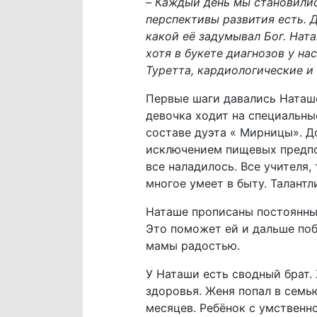
–
Каждый день мы становили
перспективы развития есть. Д
какой еë задумывал Бог. Ната
хотя в букете диагнозов у на
Туретта, кардиологические и
Первые шаги давались Наташе
девочка ходит на специальны
составе дуэта « Мирницы». До
исключением пищевых предпо
все наладилось. Все учителя
многое умеет в быту. Талант
Наташе прописаны постоянные
Это поможет ей и дальше поб
мамы радостью.
У Наташи есть сводный брат. 
здоровья. Женя попал в семь
месяцев. Ребëнок с умствен