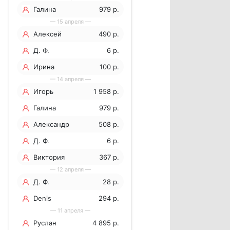
Галина
979 р.
— 15 апреля —
Алексей
490 р.
Д. Ф.
6 р.
Ирина
100 р.
— 14 апреля —
Игорь
1 958 р.
Поспелов
Галина
979 р.
Александр
508 р.
Д. Ф.
6 р.
Виктория
367 р.
— 12 апреля —
Д. Ф.
28 р.
Denis
294 р.
— 11 апреля —
Руслан
4 895 р.