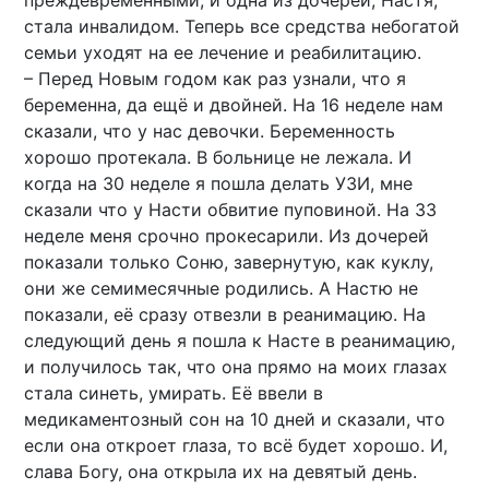
преждевременными, и одна из дочерей, Настя,
стала инвалидом. Теперь все средства небогатой
семьи уходят на ее лечение и реабилитацию.
– Перед Новым годом как раз узнали, что я
беременна, да ещё и двойней. На 16 неделе нам
сказали, что у нас девочки. Беременность
хорошо протекала. В больнице не лежала. И
когда на 30 неделе я пошла делать УЗИ, мне
сказали что у Насти обвитие пуповиной. На 33
неделе меня срочно прокесарили. Из дочерей
показали только Соню, завернутую, как куклу,
они же семимесячные родились. А Настю не
показали, её сразу отвезли в реанимацию. На
следующий день я пошла к Насте в реанимацию,
и получилось так, что она прямо на моих глазах
стала синеть, умирать. Её ввели в
медикаментозный сон на 10 дней и сказали, что
если она откроет глаза, то всё будет хорошо. И,
слава Богу, она открыла их на девятый день.