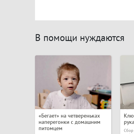
В помощи нуждаются
«Бегает» на четвереньках
Ключ
наперегонки с домашним
рук
питомцем
Сбор 