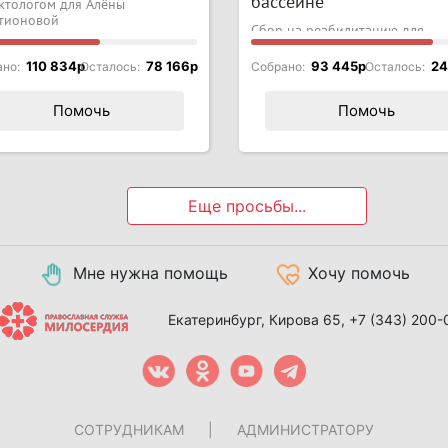
бассейне
ктологом для Алёны
ктионовой
Сбор на реабилитацию для
мальчика с ДЦП
110 834p
78 166p
93 445p
24
ано:
Осталось:
Собрано:
Осталось:
Помочь
Помочь
Еще просьбы...
Мне нужна помощь
Хочу помочь
Екатеринбург, Кирова 65,
+7 (343) 200-
СОТРУДНИКАМ
|
АДМИНИСТРАТОРУ