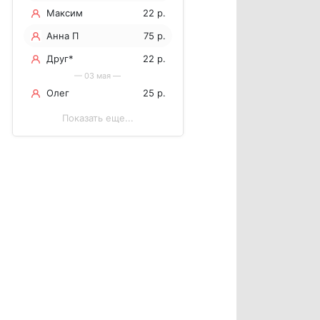
Максим
22 р.
Анна П
75 р.
Друг*
22 р.
— 03 мая —
Олег
25 р.
Показать еще...