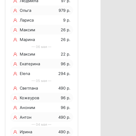
Людмила
97 р.
Ольга
979 р.
Лариса
9 р.
Максим
26 р.
Марина
26 р.
— 06 мая —
Максим
22 р.
Екатерина
96 р.
Elena
294 р.
— 05 мая —
Светлана
490 р.
Кожеуров
96 р.
Сергей
Аноним
96 р.
Васильевич
Антон
490 р.
— 04 мая —
Ирина
490 р.