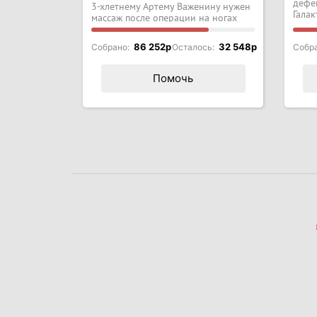
дефе
3-хлетнему Артему Важенину нужен
Гала
массаж после операции на ногах
86 252p
32 548p
Собрано:
Осталось:
Собр
Помочь