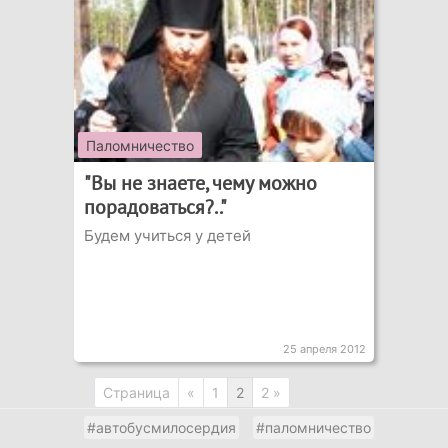
Паломничество
"Вы не знаете, чему можно
порадоваться?.."
Будем учиться у детей
25 апреля 2012
Страница
«
1
2
2 »
#автобусмилосердия
#паломничество